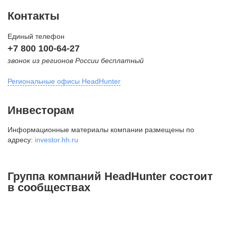
Контакты
Единый телефон
+7 800 100-64-27
звонок из регионов России бесплатный
Региональные офисы HeadHunter
Москва
Инвесторам
внутригородская территория
Информационные материалы компании размещены по
Муниципальный округ Тверской,
адресу:
investor.hh.ru
2-я Брестская ул., д. 48,
помещение 25
+7 495 974-64-27
Группа компаний HeadHunter состоит
+7 495 980-64-27
в сообществах
+7 495 134-92-24
press@hh.ru