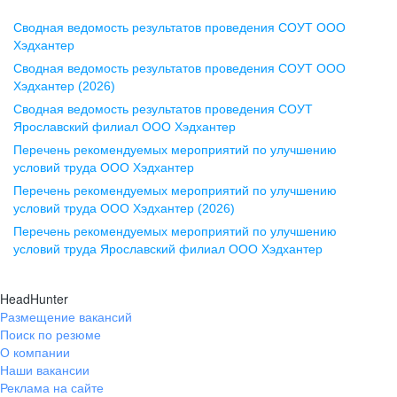
Сводная ведомость результатов проведения СОУТ ООО
Воронеж
Хэдхантер
Сводная ведомость результатов проведения СОУТ ООО
ул. Комиссаржевской, д. 10,
Хэдхантер (2026)
офис 1212
Сводная ведомость результатов проведения СОУТ
+7 473 280-05-05
Ярославский филиал ООО Хэдхантер
pr@vrn.hh.ru
Перечень рекомендуемых мероприятий по улучшению
условий труда ООО Хэдхантер
Казань
Перечень рекомендуемых мероприятий по улучшению
ул. Спартаковская, д. 2А, этаж 3,
условий труда ООО Хэдхантер (2026)
помещение 15
Перечень рекомендуемых мероприятий по улучшению
условий труда Ярославский филиал ООО Хэдхантер
+7 843 212-12-50
pr@kzn.hh.ru
HeadHunter
Размещение вакансий
Екатеринбург
Поиск по резюме
ул. Боевых Дружин, стр. 20,
О компании
5 этаж, офис 505, 521
Наши вакансии
Реклама на сайте
+7 343 226-79-99