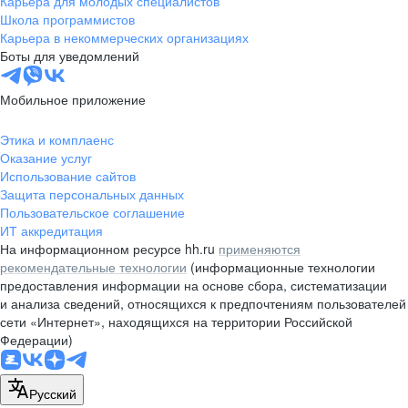
Карьера для молодых специалистов
pr@nsk.hh.ru
Школа программистов
Карьера в некоммерческих организациях
Минск
Боты для уведомлений
пр-т Дзержинского, д. 57,
10 этаж, помещение 45-1
Мобильное приложение
+375 (17)
336-03-02
Этика и комплаенс
pr@rabota.by
Оказание услуг
Использование сайтов
Алматы
Защита персональных данных
Пользовательское соглашение
пр. Абая, д. 151, БЦ Алатау,
ИТ аккредитация
12 этаж, офис 1209
На информационном ресурсе hh.ru
применяются
+7 727 232-13-13
рекомендательные технологии
(информационные технологии
pr@headhunter.com.kz
предоставления информации на основе сбора, систематизации
и анализа сведений, относящихся к предпочтениям пользователей
сети «Интернет», находящихся на территории Российской
Федерации)
Русский