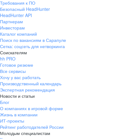
Требования к ПО
pr@ural.hh.ru
Безопасный HeadHunter
HeadHunter API
Краснодар
Партнерам
Инвесторам
ул. Янковского, д. 169, 7 этаж,
Каталог компаний
706 каб.
Поиск по вакансиям в Сарапуле
+7 861 205-55-57
Сетка: соцсеть для нетворкинга
pr@krd.hh.ru
Соискателям
hh PRO
Готовое резюме
Владивосток
Все сервисы
пер. Ланинский д. 4, офис 3.4
Хочу у вас работать
Производственный календарь
+7 423 202-33-28
Экспертная рекомендация
pr@dv.hh.ru
Новости и статьи
Блог
Новосибирск
О компаниях в игровой форме
Жизнь в компании
ул. Большевистская, д. 35,
ИТ-проекты
помещение 21
Рейтинг работодателей России
+7 383 207-94-64
Молодым специалистам