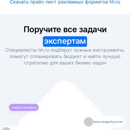
Скачать прайс-лист рекламных форматов hh.ru
Поручите все задачи
экспертам
Специалисты hh.ru подберут нужные инструменты,
помогут спланировать бюджет и найти лучшую
стратегию для ваших
бизнес-задач
+ ещё
4
эксперта
Екатерина Лазаренко
Александр Кулагин
Даниил Макаров
Борис Кашко
Юлия Изоитко