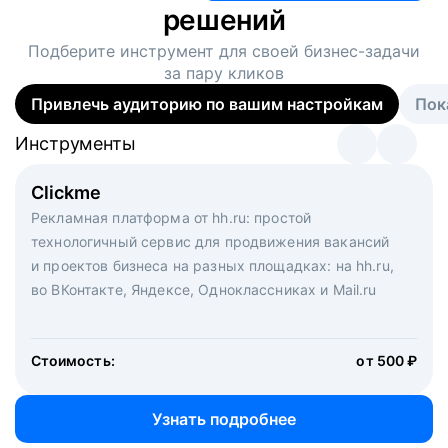
решений
Подберите инструмент для своей
бизнес-задачи
за пару кликов
Привлечь аудиторию по вашим настройкам
Пок
Инструменты
Инструменты
Инструменты
Виртуальный рекрутер
Clickme
Вакансия дня
Массовый подбор под ключ. Решите, сколько
Рекламная платформа от hh.ru: простой
Рекламный формат для вакансий на главной странице
кандидатов и когда вам нужно, и за дело возьмутся
технологичный сервис для продвижения вакансий
hh.ru. Увеличивает количество откликов
маркетологи, рекрутеры и проектные менеджеры
и проектов бизнеса на разных площадках: на hh.ru,
hh.ru с целым набором digital-инструментов
во ВКонтакте, Яндексе, Одноклассниках и Mail.ru
Стоимость:
от 200 000 ₽
Узнать подробнее
Стоимость:
от 500 ₽
Узнать подробнее
Узнать подробнее