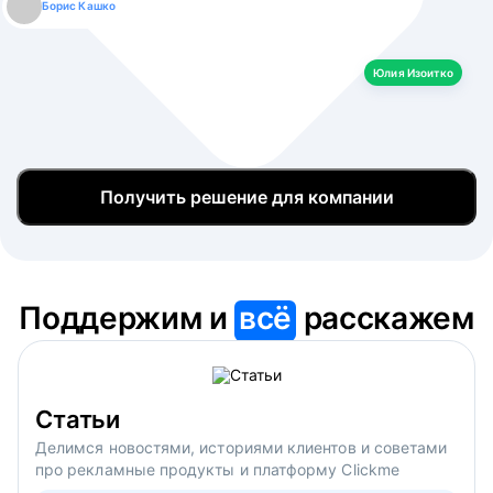
Борис Кашко
Юлия Изоитко
Александр Кулагин
Даниил Макаров
Екатерина Лазаренко
Юлия Изоитко
Получить решение для компании
Поддержим и
всё
расскажем
Статьи
Делимся новостями, историями клиентов и советами
про рекламные продукты и платформу Clickme