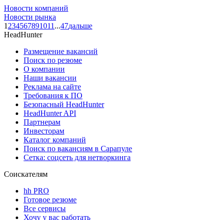
Новости компаний
Новости рынка
1
2
3
4
5
6
7
8
9
10
11
...
47
дальше
HeadHunter
Размещение вакансий
Поиск по резюме
О компании
Наши вакансии
Реклама на сайте
Требования к ПО
Безопасный HeadHunter
HeadHunter API
Партнерам
Инвесторам
Каталог компаний
Поиск по вакансиям в Сарапуле
Сетка: соцсеть для нетворкинга
Соискателям
hh PRO
Готовое резюме
Все сервисы
Хочу у вас работать