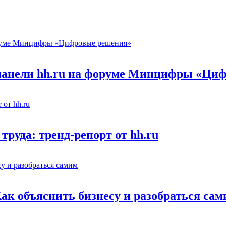
 панели hh.ru на форуме Минцифры «Ци
труда: тренд-репорт от hh.ru
Как объяснить бизнесу и разобраться са