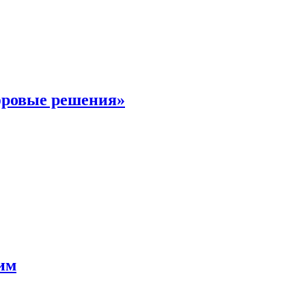
фровые решения»
мим