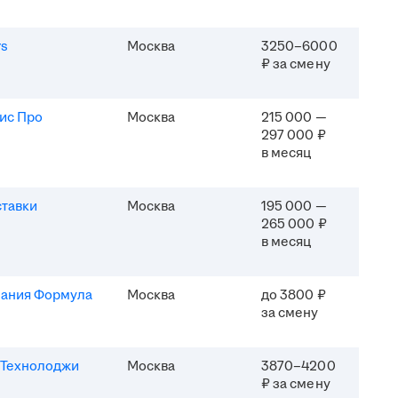
rs
Москва
3250–6000
₽ за смену
ис Про
Москва
215 000 —
297 000 ₽
в месяц
ставки
Москва
195 000 —
265 000 ₽
в месяц
ания Формула
Москва
до 3800 ₽
за смену
Технолоджи
Москва
3870–4200
₽ за смену