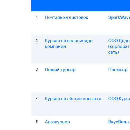
1
Почтальон листовок
SparkWav
2
Курьер на велосипеде
ООО Додо
компании
(корпорат
сеть)
3
Пеший курьер
Премьер
4
Курьер на лёгкие посылки
ООО Курь
5
Автокурьер
ВкусВилл.