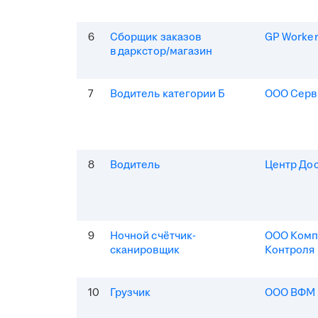
6
Сборщик заказов
GP Worke
в даркстор/магазин
7
Водитель категории Б
ООО Серв
8
Водитель
Центр До
9
Ночной счётчик-
ООО Комп
сканировщик
Контроля
10
Грузчик
ООО ВФМ 