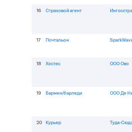
16
Страховой агент
Ингосстр
17
Почтальон
SparkWav
18
Хостес
ООО Ово
19
Бармен/барледи
ООО Де Н
20
Курьер
Туда-Сюд