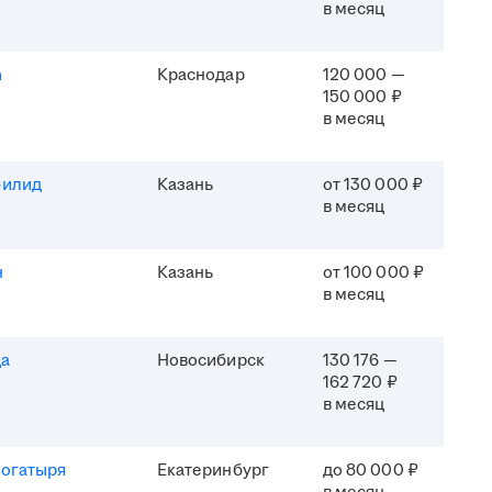
в месяц
h
Краснодар
120 000 —
150 000 ₽
в месяц
филид
Казань
от 130 000 ₽
в месяц
н
Казань
от 100 000 ₽
в месяц
да
Новосибирск
130 176 —
162 720 ₽
в месяц
Богатыря
Екатеринбург
до 80 000 ₽