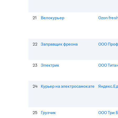
21
Велокурьер
Ozon fres
22
Заправщик фреона
ООО Про
23
Электрик
ООО Тита
24
Курьер на электросамокате
Яндекс.Е
25
Грузчик
ООО Три 