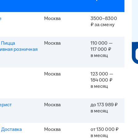
e
Москва
3500–8300
₽ за смену
 Пицца
Москва
110 000 —
ивная розничная
117 000 ₽
в месяц
Москва
123 000 —
184 000 ₽
в месяц
ерист
Москва
до 173 989 ₽
в месяц
 Доставка
Москва
от 130 000 ₽
в месяц