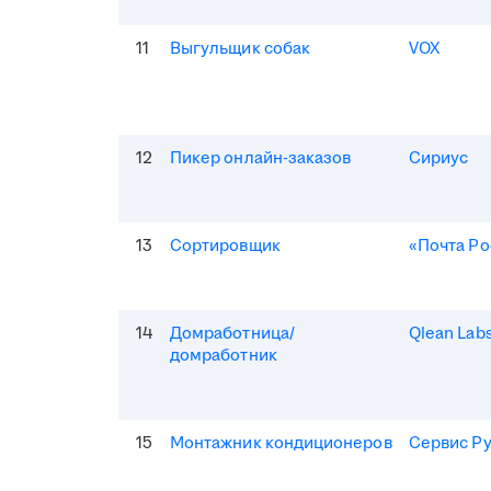
11
Выгульщик собак
VOX
12
Пикер онлайн-заказов
Сириус
13
Сортировщик
«Почта Ро
14
Домработница/
Qlean Lab
домработник
15
Монтажник кондиционеров
Сервис Р