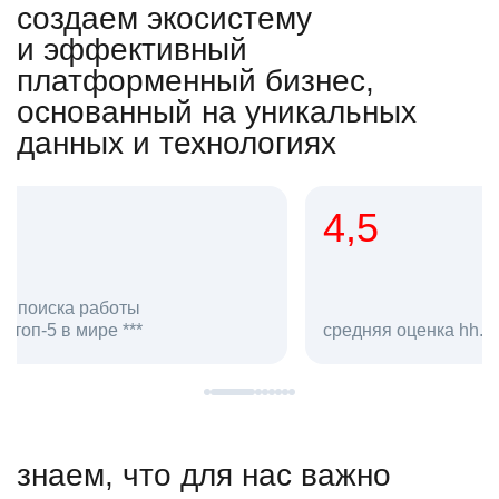
создаем экосистему
и эффективный
платформенный бизнес,
основанный на уникальных
данных и технологиях
4,5
20
сотруд
средняя оценка hh.ru как работодателя **
в hh.ru
знаем, что для нас важно