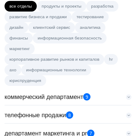
все отделы
продукты и проекты
разработка
развитие бизнеса и продажи
тестирование
дизайн
клиентский сервис
аналитика
финансы
информационная безопасность
маркетинг
корпоративное развитие рынков и капиталов
hr
axo
информационные технологии
юриспруденция
коммерческий департамент
9
Тренер по развитию компетенций продаж
телефонные продажи
8
HeadHunter::Коммерческий департамент
20 июл. 2026
Менеджер по продажам в сегменте малого и среднего
департамент маркетинга и pr
з/п не указана
7