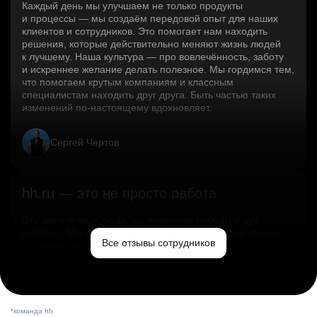
Каждый день мы улучшаем не только продукты
и процессы — мы создаём передовой опыт для наших
клиентов и сотрудников. Это помогает нам находить
решения, которые действительно меняют жизнь людей
к лучшему. Наша культура — про вовлечённость, заботу
и искреннее желание делать полезное. Мы гордимся тем,
что помогаем крутым компаниям и классным
специалистам находить друг друга. Быть частью таких
изменений по‑настоящему вдохновляет.
Сергей Чертов
hh.ru — это не просто работа
Это эмпатичные люди, заслуженные победы и дух
свободы. Мы помогаем миру и создаём лучший сервис
Все отзывы сотрудников
по поиску работы в стране.
Ольга Емельянова
*команда hh