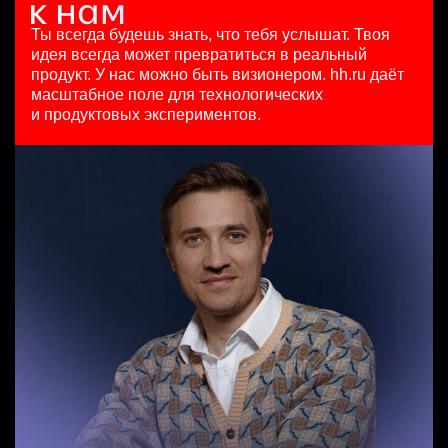
Key Account Manager (EdTech)
исследований
сегодня
HeadHunter::Коммерческий департамент
HeadHunter::Департамент маркетинга
97000 - 161000 ₽
Ты всегда будешь знать, что тебя услышат.
Твоя
Маркетинговый аналитик на направление "Страны"
вчера
сегодня
Ярославль
идея всегда может превратиться в реальный
HeadHunter::Analytics/Data Science
150000 ₽
з/п не указана
продукт.
У нас можно быть визионером. hh.ru даёт
4 авг. 2026
Санкт-Петербург
Москва
масштабное поле для технологических
Старший специалист телемаркетинга
з/п не указана
и продуктовых экспериментов.
HeadHunter::Телефонные продажи
Москва
Key Account Manager (EdTech)
14 июл. 2026
HeadHunter::Коммерческий департамент
15000000 so'm
вчера
Ташкент
150000 ₽
Казань