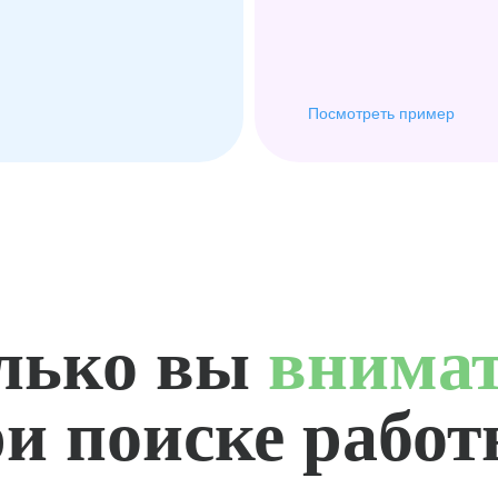
Посмотреть пример
лько вы
внима
и поиске рабо