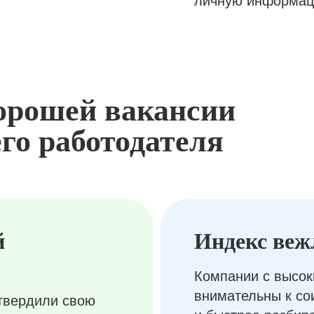
личную информац
орошей вакансии
го работодателя
й
Индекс веж
Компании с высок
внимательны к с
твердили свою