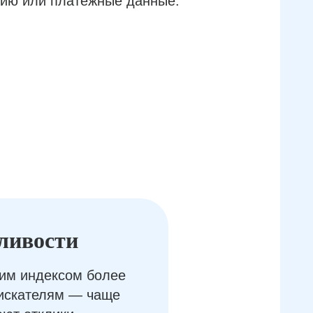
ию или платёжные данные.
ливости
им индексом более
оискателям — чаще