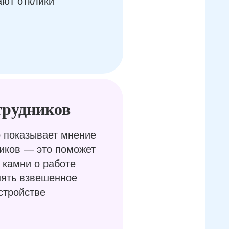
ают отклики
трудников
 показывает мнение
иков — это поможет
 камни о работе
нять взвешенное
стройстве