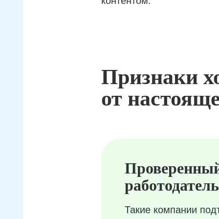
контентом.
Признаки х
от настояще
Проверенны
работодатель
Такие компании под