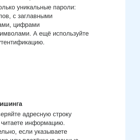
олько уникальные пароли:
лов, с заглавными
ами, цифрами
имволами. А ещё используйте
утентификацию.
фишинга
еряйте адресную строку
м читаете информацию.
льно, если указываете