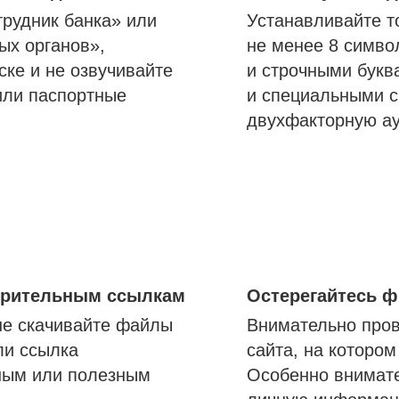
трудник банка» или
Устанавливайте т
ых органов»,
не менее 8 симво
ске и не озвучивайте
и строчными букв
или паспортные
и специальными с
двухфакторную а
озрительным ссылкам
Остерегайтесь 
не скачивайте файлы
Внимательно пров
ли ссылка
сайта, на которо
ным или полезным
Особенно внимате