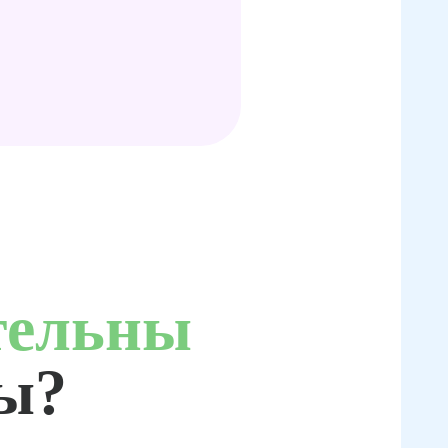
тельны
ты?