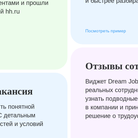
и быстрее разбир
ентами и прошли
й hh.ru
Посмотреть пример
Отзывы со
Виджет Dream Job
акансия
реальных сотрудн
узнать подводные
ть понятной
в компании и при
С детальным
решение о трудоу
стей и условий