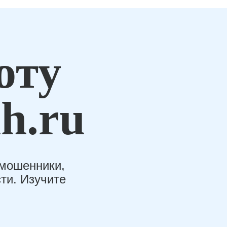
оту
h.ru
-мошенники,
ти. Изучите