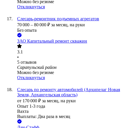
Можно без резюме
Откликнуться
Слесарь-ремонтник подъемных агрегатов
70 000
–
80 000
₽
за месяц,
на руки
Без опыта
ЗАО
Капитальный ремонт скважин
3.1
•
5
отзывов
Сарапульский район
Можно без резюме
Откликнуться
Слесарь по ремонту автомобилей (Архипелаг Новая
Земля, Архангельская область)
от
170 000
₽
за месяц,
на руки
Опыт 1-3 года
Вахта
Выплаты: Два раза в месяц
Дан-Стафф