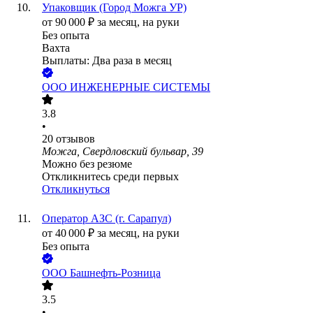
Упаковщик (Город Можга УР)
от
90 000
₽
за месяц,
на руки
Без опыта
Вахта
Выплаты: Два раза в месяц
ООО
ИНЖЕНЕРНЫЕ СИСТЕМЫ
3.8
•
20
отзывов
Можга, Свердловский бульвар, 39
Можно без резюме
Откликнитесь среди первых
Откликнуться
Оператор АЗС (г. Сарапул)
от
40 000
₽
за месяц,
на руки
Без опыта
ООО
Башнефть-Розница
3.5
•