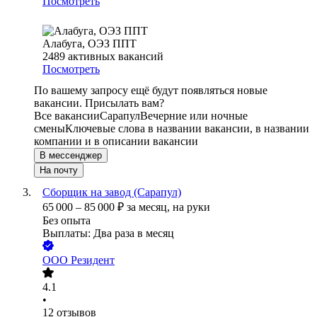
Посмотреть
Алабуга, ОЭЗ ППТ
2489
активных вакансий
Посмотреть
По вашему запросу ещё будут появляться новые
вакансии. Присылать вам?
Все вакансии
Сарапул
Вечерние или ночные
смены
Ключевые слова в названии вакансии, в названии
компании и в описании вакансии
В мессенджер
На почту
Сборщик на завод (Сарапул)
65 000
–
85 000
₽
за месяц,
на руки
Без опыта
Выплаты: Два раза в месяц
ООО
Резидент
4.1
•
12
отзывов